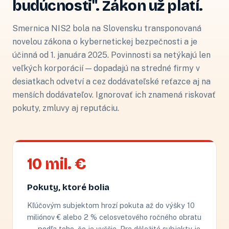
budúcnosti". Zákon už platí.
Smernica NIS2 bola na Slovensku transponovaná
novelou zákona o kybernetickej bezpečnosti a je
účinná od 1. januára 2025. Povinnosti sa netýkajú len
veľkých korporácií — dopadajú na stredné firmy v
desiatkach odvetví a cez dodávateľské reťazce aj na
menších dodávateľov. Ignorovať ich znamená riskovať
pokuty, zmluvy aj reputáciu.
10 mil. €
Pokuty, ktoré bolia
Kľúčovým subjektom hrozí pokuta až do výšky 10
miliónov € alebo 2 % celosvetového ročného obratu
— podľa toho, čo je vyššie. Pre dôležité subjekty je