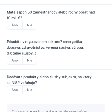
Máte aspoň 50 zamestnancov alebo ročný obrat nad
10 mil. €?
Áno
Nie
Pôsobíte v regulovanom sektore? (energetika,
doprava, zdravotníctvo, verejná správa, výroba,
digitálne služby…)
Áno
Nie
Dodávate produkty alebo služby subjektu, na ktorý
sa NIS2 vzťahuje?
Áno
Nie
Odpovedzte na tri otázky a zistite orientačný