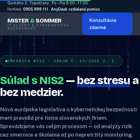
Gorkého 2, Topoľčany · Po – Pia 8:00 – 17:00
Hotline:
0905 999 111
·
AnyDesk vzdialená pomoc
MISTER
&
SOMMER
Konzultácia
IT SLUŽBY & KYBERNETICKÁ
zdarma
BEZPEČNOSŤ
SMERNICA NIS2 · ZÁKON Č. 69/2018 Z. Z.
Súlad s NIS2
—
bez stresu
a
bez medzier.
Nová európska legislatíva o kybernetickej bezpečnosti
mení pravidlá pre tisíce slovenských firiem.
Sprevádzame vás celým procesom — od analýzy rizík
cez smernice a školenia až po nepretržitý monitoring.