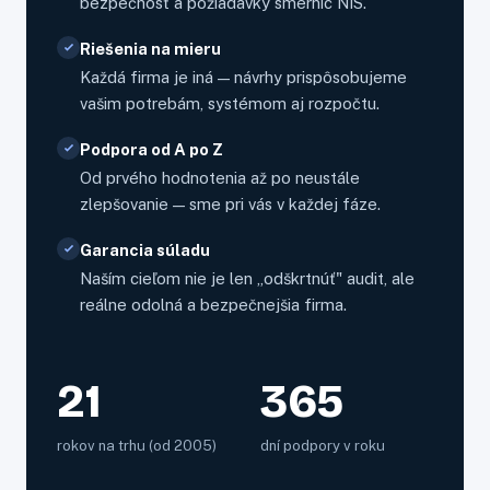
bezpečnosť a požiadavky smerníc NIS.
Riešenia na mieru
Každá firma je iná — návrhy prispôsobujeme
vašim potrebám, systémom aj rozpočtu.
Podpora od A po Z
Od prvého hodnotenia až po neustále
zlepšovanie — sme pri vás v každej fáze.
Garancia súladu
Naším cieľom nie je len „odškrtnúť" audit, ale
reálne odolná a bezpečnejšia firma.
21
365
rokov na trhu (od 2005)
dní podpory v roku