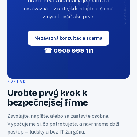
úradu. Prvá konzultácia je zdarma a
nezáväzná — zistíte, kde stojíte a čo má
zmysel riešiť ako prvé.
Nezáväzná konzultácia zdarma
☎ 0905 999 111
KONTAKT
Urobte prvý krok k
bezpečnejšej firme
Zavolajte, napíšte, alebo sa zastavte osobne.
Vypočujeme si, čo potrebujete, a navrhneme ďalší
postup — ľudsky a bez IT žargónu.