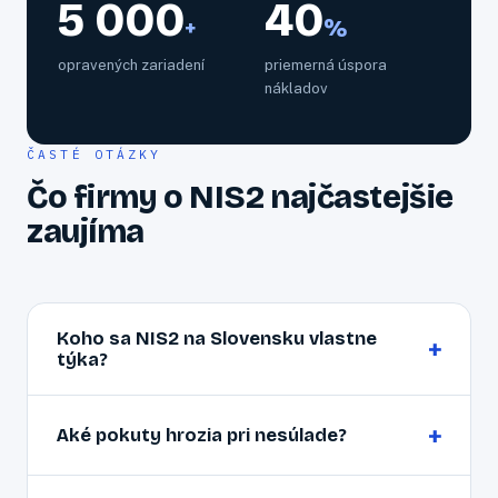
5 000
40
+
%
opravených zariadení
priemerná úspora
nákladov
ČASTÉ OTÁZKY
Čo firmy o NIS2 najčastejšie
zaujíma
Koho sa NIS2 na Slovensku vlastne
+
týka?
Smernica pokrýva stredné a veľké podniky (od 50
+
zamestnancov alebo 10 mil. € obratu) v
Aké pokuty hrozia pri nesúlade?
regulovaných odvetviach — energetika, doprava,
zdravotníctvo, vodné hospodárstvo, digitálna
Pre kľúčové subjekty až 10 mil. € alebo 2 %