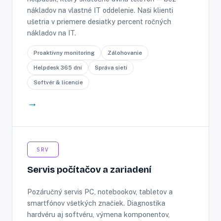
nákladov na vlastné IT oddelenie. Naši klienti
ušetria v priemere desiatky percent ročných
nákladov na IT.
Proaktívny monitoring
Zálohovanie
Helpdesk 365 dní
Správa sietí
Softvér & licencie
→
SRV
Servis počítačov a zariadení
Pozáručný servis PC, notebookov, tabletov a
smartfónov všetkých značiek. Diagnostika
hardvéru aj softvéru, výmena komponentov,