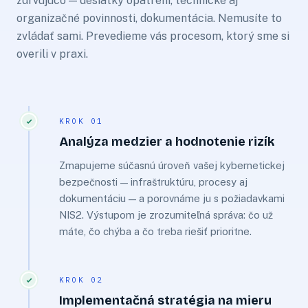
zdrvujúco — desiatky opatrení, technické aj
organizačné povinnosti, dokumentácia. Nemusíte to
zvládať sami. Prevedieme vás procesom, ktorý sme si
overili v praxi.
KROK 01
Analýza medzier a hodnotenie rizík
Zmapujeme súčasnú úroveň vašej kybernetickej
bezpečnosti — infraštruktúru, procesy aj
dokumentáciu — a porovnáme ju s požiadavkami
NIS2. Výstupom je zrozumiteľná správa: čo už
máte, čo chýba a čo treba riešiť prioritne.
KROK 02
Implementačná stratégia na mieru