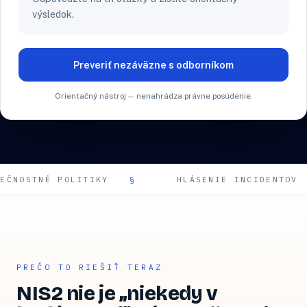
výsledok.
Preveriť nezáväzne s odborníkom
Orientačný nástroj — nenahrádza právne posúdenie.
 POLITIKY
HLÁSENIE INCIDENTOV
PREČO TO RIEŠIŤ TERAZ
NIS2 nie je „niekedy v