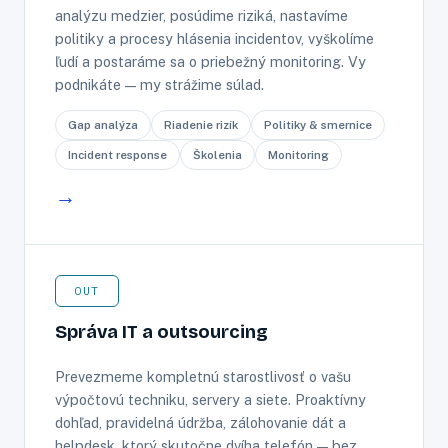
analýzu medzier, posúdime riziká, nastavíme
politiky a procesy hlásenia incidentov, vyškolíme
ľudí a postaráme sa o priebežný monitoring. Vy
podnikáte — my strážime súlad.
Gap analýza
Riadenie rizík
Politiky & smernice
Incident response
Školenia
Monitoring
→
OUT
Správa IT a outsourcing
Prevezmeme kompletnú starostlivosť o vašu
výpočtovú techniku, servery a siete. Proaktívny
dohľad, pravidelná údržba, zálohovanie dát a
helpdesk, ktorý skutočne dvíha telefón — bez