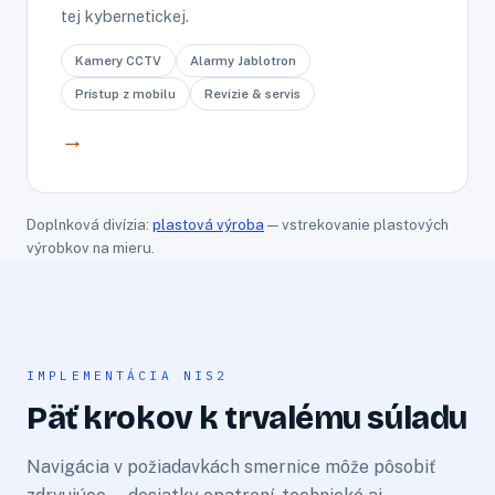
tej kybernetickej.
Kamery CCTV
Alarmy Jablotron
Prístup z mobilu
Revízie & servis
→
Doplnková divízia:
plastová výroba
— vstrekovanie plastových
výrobkov na mieru.
IMPLEMENTÁCIA NIS2
Päť krokov k trvalému súladu
Navigácia v požiadavkách smernice môže pôsobiť