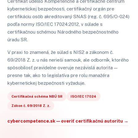
Certifikát udelilo Kompetenčné a certifikačné centrum
kybernetickej bezpečnosti, certifikačný orgán pre
certifikáciu osôb akreditovaný SNAS (reg. č. 695/O-024)
podľa normy ISO/IEC 17024:2012, v súlade s
certifikačnou schémou Národného bezpečnostného
úradu SR.
V praxi to znamená, že súlad s NIS2 a zákonom č.
69/2018 Z. z. u nás nerieši samouk, ale odborník, ktorého
spôsobilosť pravidelne overuje nezávislá autorita —
presne tak, ako to legislatíva pre rolu manažéra
kybernetickej bezpečnosti vyžaduje.
Certifikačná schéma NBÚ SR
ISO/IEC 17024
Zákon č. 69/2018 Z. z.
cybercompetence.sk — overiť certifikačnú autoritu →