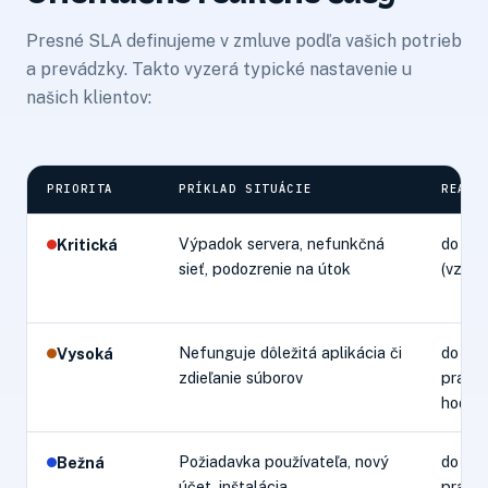
Presné SLA definujeme v zmluve podľa vašich potrieb
a prevádzky. Takto vyzerá typické nastavenie u
našich klientov:
PRIORITA
PRÍKLAD SITUÁCIE
REAKC
Výpadok servera, nefunkčná
do 1 h
Kritická
sieť, podozrenie na útok
(vzdia
Nefunguje dôležitá aplikácia či
do 4
Vysoká
zdieľanie súborov
praco
hodín
Požiadavka používateľa, nový
do 1
Bežná
účet, inštalácia
praco