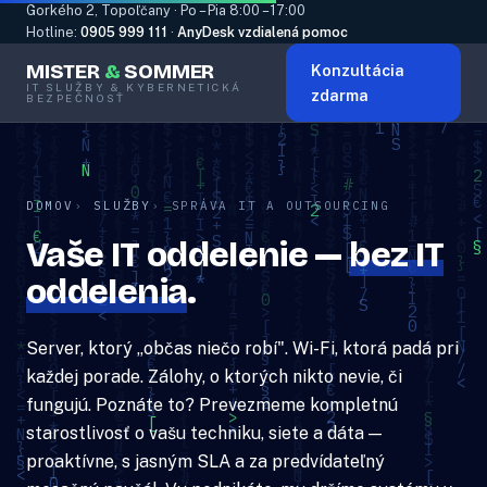
Gorkého 2, Topoľčany · Po – Pia 8:00 – 17:00
Hotline:
0905 999 111
·
AnyDesk vzdialená pomoc
MISTER
&
SOMMER
Konzultácia
IT SLUŽBY & KYBERNETICKÁ
zdarma
BEZPEČNOSŤ
DOMOV
SLUŽBY
SPRÁVA IT A OUTSOURCING
Vaše IT oddelenie —
bez IT
oddelenia
.
Server, ktorý „občas niečo robí". Wi-Fi, ktorá padá pri
každej porade. Zálohy, o ktorých nikto nevie, či
fungujú. Poznáte to? Prevezmeme kompletnú
starostlivosť o vašu techniku, siete a dáta —
proaktívne, s jasným SLA a za predvídateľný