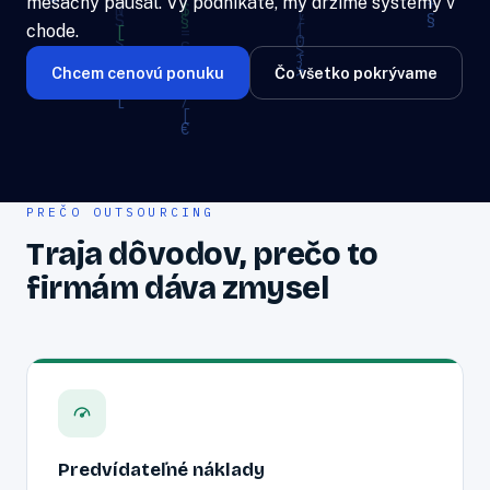
mesačný paušál. Vy podnikáte, my držíme systémy v
chode.
Chcem cenovú ponuku
Čo všetko pokrývame
PREČO OUTSOURCING
Traja dôvodov, prečo to
firmám dáva zmysel
Predvídateľné náklady