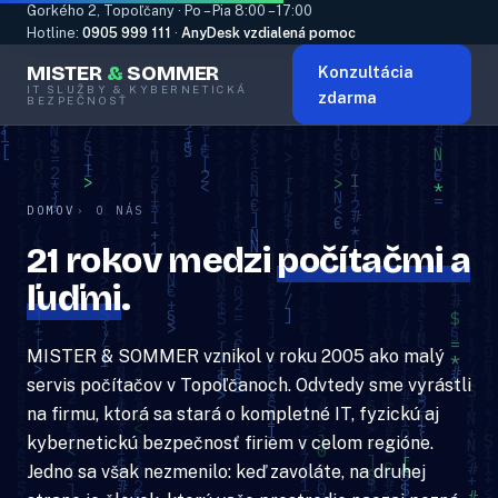
Gorkého 2, Topoľčany · Po – Pia 8:00 – 17:00
Hotline:
0905 999 111
·
AnyDesk vzdialená pomoc
MISTER
&
SOMMER
Konzultácia
IT SLUŽBY & KYBERNETICKÁ
zdarma
BEZPEČNOSŤ
DOMOV
O NÁS
21 rokov medzi
počítačmi a
ľuďmi
.
MISTER & SOMMER vznikol v roku 2005 ako malý
servis počítačov v Topoľčanoch. Odvtedy sme vyrástli
na firmu, ktorá sa stará o kompletné IT, fyzickú aj
kybernetickú bezpečnosť firiem v celom regióne.
Jedno sa však nezmenilo: keď zavoláte, na druhej