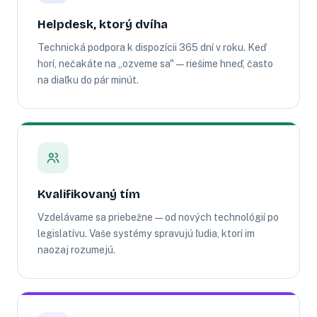
Helpdesk, ktorý dvíha
Technická podpora k dispozícii 365 dní v roku. Keď
horí, nečakáte na „ozveme sa" — riešime hneď, často
na diaľku do pár minút.
Kvalifikovaný tím
Vzdelávame sa priebežne — od nových technológií po
legislatívu. Vaše systémy spravujú ľudia, ktorí im
naozaj rozumejú.