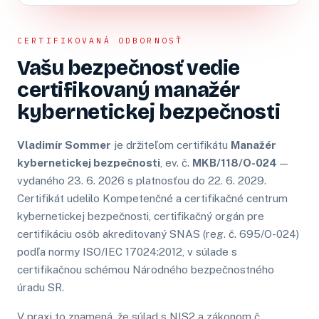
CERTIFIKOVANÁ ODBORNOSŤ
Vašu bezpečnosť vedie
certifikovaný manažér
kybernetickej bezpečnosti
Vladimír Sommer
je držiteľom certifikátu
Manažér
kybernetickej bezpečnosti
, ev. č.
MKB/118/O-024
—
vydaného 23. 6. 2026 s platnosťou do 22. 6. 2029.
Certifikát udelilo Kompetenčné a certifikačné centrum
kybernetickej bezpečnosti, certifikačný orgán pre
certifikáciu osôb akreditovaný SNAS (reg. č. 695/O-024)
podľa normy ISO/IEC 17024:2012, v súlade s
certifikačnou schémou Národného bezpečnostného
úradu SR.
V praxi to znamená, že súlad s NIS2 a zákonom č.