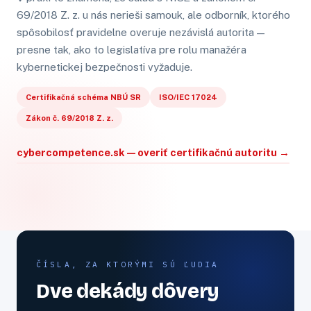
69/2018 Z. z. u nás nerieši samouk, ale odborník, ktorého
spôsobilosť pravidelne overuje nezávislá autorita —
presne tak, ako to legislatíva pre rolu manažéra
kybernetickej bezpečnosti vyžaduje.
Certifikačná schéma NBÚ SR
ISO/IEC 17024
Zákon č. 69/2018 Z. z.
cybercompetence.sk — overiť certifikačnú autoritu →
ČÍSLA, ZA KTORÝMI SÚ ĽUDIA
Dve dekády dôvery