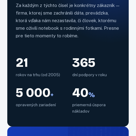
Za každým z týchto čísel je konkrétny zákazník —
firma, ktorej sme zachránili dáta, prevádzka,
ktorá vďaka nám nezastavila, či človek, ktorému
sme oživili notebook s rodinnými fotkami. Presne
pre tieto momenty to robíme.
21
365
rokov na trhu (od 2005)
dní podpory v roku
5 000
40
+
%
opravených zariadení
priemerná úspora
nákladov