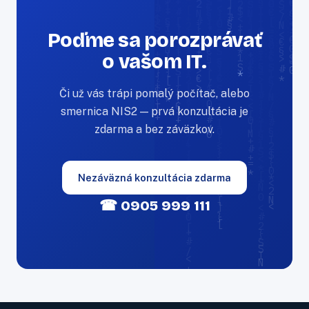
Poďme sa porozprávať
o vašom IT.
Či už vás trápi pomalý počítač, alebo
smernica NIS2 — prvá konzultácia je
zdarma a bez záväzkov.
Nezáväzná konzultácia zdarma
☎ 0905 999 111