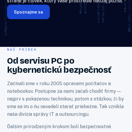
strane je človek, ktorý vaše prostredie naozaj pozná.
Spoznajme sa
NÁŠ PRÍBEH
Od servisu PC po
kybernetickú bezpečnosť
Začínali sme v roku 2005 opravami počítačov a
notebookov. Postupne za nami začali chodiť firmy —
najprv s pokazenou technikou, potom s otázkou, či by
sme sa im o ňu nevedeli starať priebežne. Tak vznikla
naša divízia správy IT a outsourcingu.
Ďalším prirodzeným krokom boli bezpečnostné